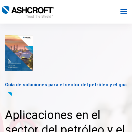
Español
Productos
Industrias
Recursos
Guía de soluciones para el sector del petróleo y el gas
Acerca de
Aplicaciones en el
Seleccionar región
sector del petróleo y el