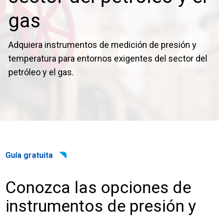
Inicio de sesión
gas
Carreras profesionales
Adquiera instrumentos de medición de presión y
temperatura para entornos exigentes del sector del
Póngase en contacto con
petróleo y el gas.
Solicitar presupuesto
Guía gratuita
Conozca las opciones de
instrumentos de presión y