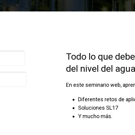
 aguas residuales
 funcionamiento con
Configurar el número de pieza d
Todo lo que debe
del nivel del agu
En este seminario web, apre
Diferentes retos de apl
Soluciones SL17
Y mucho más.