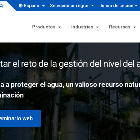
Español
Seleccionar región
Inicio de sesión
Productos
Industrias
Recursos
umentos de temperatura
ones para la industria de
Test Instruments
Visión general de los mer
ar el reto de la gestión del nivel del
sos
industriales y OEM
metros
Calibradores
ca
Soluciones para OEM industri
 a proteger el agua, un valioso recurso natur
pozos
Bombas manuales-Controlad
Soluciones de ingeniería
tación y bebidas
inación
uptores térmicos
Comprobadores hidráulicos
personalizadas (CES)
s y minerales
Calibradores de prueba
eo y gas
eminario web
pares
éutica y biotecnología
es de temperatura OEM
ia