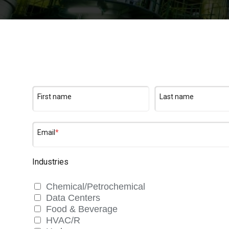
Agua y
Mantenga sus equipos y procesos críticos en
mediciones fiables de presión y temperatura.
First name
Last name
Email
*
Industries
Chemical/Petrochemical
Data Centers
Food & Beverage
HVAC/R