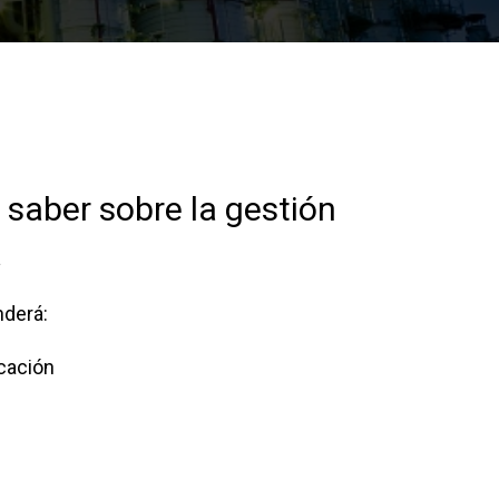
el producto
Solicitar presupuesto
 saber sobre la gestión
a
nderá:
icación